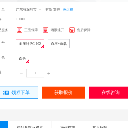
 至
广东省深圳市
有货 支持
免运费
存
10000
品服务
正品保障
增票速开
售后保障
 号
血压计 PC-102
血压+血氧
 色
白色
量
领券下单
获取报价
在线咨询
产品参数及资质
操作指南
常见问题