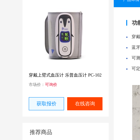
功
穿
蓝牙
可
可
穿戴上臂式血压计 乐普血压计 PC-102
市场价：
可询价
获取报价
在线咨询
推荐商品