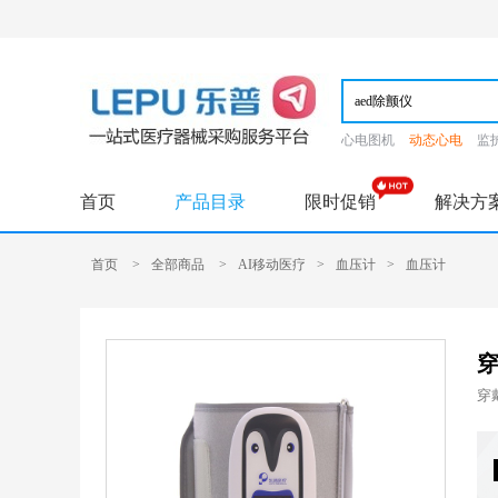
心电图机
动态心电
监
首页
产品目录
限时促销
解决方
首页
>
全部商品
>
AI移动医疗
>
血压计
>
血压计
穿
穿