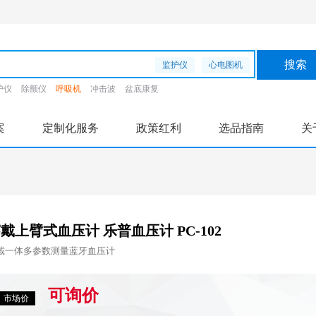
监护仪
心电图机
护仪
除颤仪
呼吸机
冲击波
盆底康复
案
定制化服务
政策红利
选品指南
关
戴上臂式血压计 乐普血压计 PC-102
戴一体多参数测量蓝牙血压计
可询价
市场价