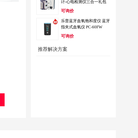
计-心电检测仪三合一礼包
可询价
乐普蓝牙血氧饱和度仪 蓝牙
指夹式血氧仪 PC-60FW
可询价
推荐解决方案