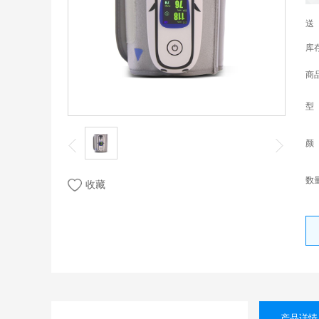
送
库
商
型
颜
数
收藏
产品详情