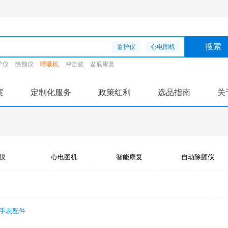
监护仪
心电图机
护仪
除颤仪
呼吸机
冲击波
盆底康复
案
定制化服务
政策红利
选品指南
关
仪
心电图机
智能康复
自动除颤仪
手表配件