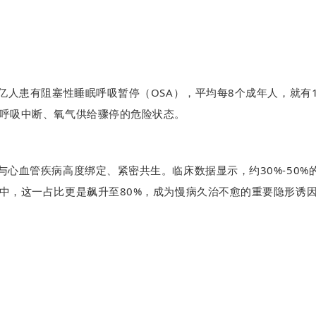
76亿人患有阻塞性睡眠呼吸暂停（OSA），平均每8个成年人，就有
呼吸中断、氧气供给骤停的危险状态。
与心血管疾病高度绑定、紧密共生。临床数据显示，约30%-50%
群中，这一占比更是飙升至80%，成为慢病久治不愈的重要隐形诱