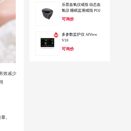
乐普血氧仪戒指 动态血
氧仪 睡眠监测戒指 PO2
可询价
多参数监护仪 AIView
V10
可询价
有效减少
用
。
质量。