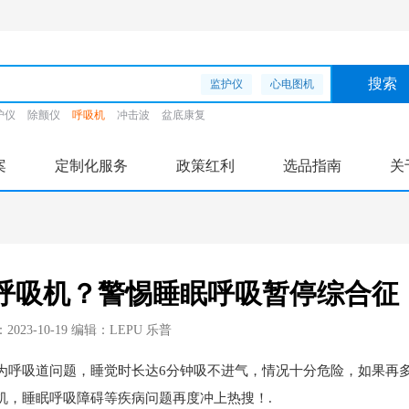
监护仪
心电图机
护仪
除颤仪
呼吸机
冲击波
盆底康复
案
定制化服务
政策红利
选品指南
关
呼吸机？警惕睡眠呼吸暂停综合征
023-10-19
编辑：LEPU 乐普
呼吸道问题，睡觉时长达6分钟吸不进气，情况十分危险，如果再
机，睡眠呼吸障碍等疾病问题再度冲上热搜！.