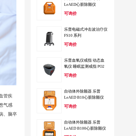
LeAED心脏除颤仪
可询价
乐普电磁式冲击波治疗仪
FS10 系列
可询价
乐普血氧仪戒指 动态血
氧仪 睡眠监测戒指 PO2
可询价
自动体外除颤器 乐普
血管疾
LeAED B10心脏除颤仪
憋气感
可询价
病、脑卒
自动体外除颤器 乐普
LeAED B100心脏除颤仪