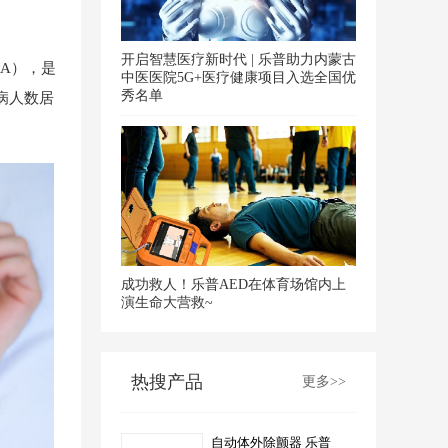
开启智慧医疗新时代 | 乐普助力内蒙古
A），是
中医医院5G+医疗健康项目入选全国优
秀名单
病人数居
成功救人！乐普AED在体育场馆内上
演生命大营救~
热搜产品
更多>>
自动体外除颤器 乐普